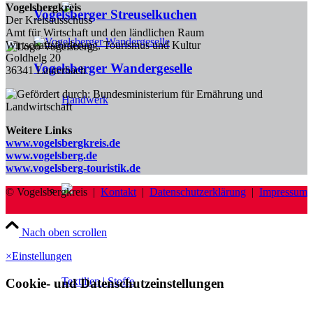
Vogelsbergkreis
Vogelsberger Streuselkuchen
Der Kreisausschuss
Amt für Wirtschaft und den ländlichen Raum
Wirtschaftsförderung, Tourismus und Kultur
Goldhelg 20
Vogelsberger Wandergeselle
36341 Lauterbach
Handwerk
Weitere Links
www.vogelsbergkreis.de
www.vogelsberg.de
www.vogelsberg-touristik.de
© Vogelsbergkreis |
Kontakt
|
Datenschutzerklärung
|
Impressum
Nach oben scrollen
×
Einstellungen
Textilien | Stoffe
Cookie- und Datenschutzeinstellungen