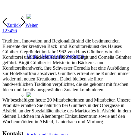
Zurück
Weiter
1
2
3
4
5
6
Tradition, Innovation und Regionalität sind die bestimmenden
Elemente der kreativen Back- und Konditoreikunst des Hauses
Günther. Gegründet im Jahr 1962 von Hans Günther, wird die
Honig | Marmelade | Aufstrich
Konditorei und Bäckerei seit 1999 von Birgit und Cornelia Günther
geführt. Birgit Günther ist Meisterin im Bäckerei- und
Konditoreihandwerk, ihre Schwester Cornelia hat eine Ausbildung
zur Hotelkauffrau absolviert. Günthers erfreut seine Kunden immer
wieder mit neuen Kreationen. Dabei bleiben sie ihrer
handwerklichen Tradition verpflichtet, die sie gekonnt mit frischen
Ideen und kreativ ausgewählten Zutaten kombinieren.
Wir beschäftigen heute 20 Mitarbeiterinnen und Mitarbeiter. Unsere
Produkte erhalten Sie natürlich bei Günthers in der Obergasse in
Alsfeld, an der Spezialitätentheke des Marktcafés in Alsfeld, in dem
kleinen Lädchen im Altenburger Einkaufszentrum sowie auf den
Wochenmärkten in Alsfeld, Lauterbach und Marburg.
Kontakt
Back- und Teigwaren