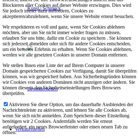
Blockieren aller Cookies auf dieser Website erzwingen. Dies wird
Kunst | Schmuck
Sie jedoch immer dazu auffordern, Cookies zu
akzeptieren/abzulehnen, wenn Sie unsere Website erneut besuchen.
Wir respektieren es voll und ganz, wenn Sie Cookies ablehnen
möchten, aber um Sie nicht immer wieder fragen zu müssen,
erlauben Sie uns bitte, dafür ein Cookie zu speichern . Sie können
sich jederzeit abmelden oder sich für andere Cookies entscheiden,
um ein besseres Erlebnis zu erhalten. Wenn Sie Cookies ablehnen,
werden wir alle gesetzten Cookies in unserer Domain entfernen.
Wir stellen Ihnen eine Liste der auf Ihrem Computer in unserer
Domain gespeicherten Cookies zur Verfügung, damit Sie überprüfen
können, was wir gespeichert haben. Aus Sicherheitsgründen können
wir Cookies von anderen Domänen nicht anzeigen oder ändern. Sie
können diese in den Sicherheitseinstellungen Ihres Browsers
Besonderheiten
überprüfen.
Aktivieren Sie diese Option, um das dauerhafte Ausblenden der
Nachrichtenleiste zu aktivieren, und lehnen Sie alle Cookies ab,
wenn Sie sich nicht anmelden. Zum Speichern dieser Einstellung
benötigen wir 2 Cookies. Andernfalls werden Sie erneut
aufgefordert, ein neues Browserfenster oder einen neuen Tab zu
Verkaufsstellen
öffnen.