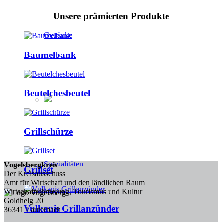
Unsere prämierten Produkte
Getränke
Baumelbank
Beutelchesbeutel
Grillschürze
Spezialitäten
Vogelsbergkreis
Grillset
Der Kreisausschuss
Amt für Wirtschaft und den ländlichen Raum
Wirtschaftsförderung, Tourismus und Kultur
Goldhelg 20
Vulkanis Grillanzünder
36341 Lauterbach