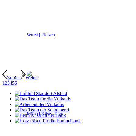
Wurst | Fleisch
Zurück
Weiter
1
2
3
4
5
6
Milch | Käse | Eier