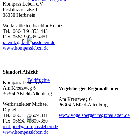
Kompass Leben e.V.
Pestalozzistraße 1
36358 Herbstein
Werkstattleiter Joachim Heintz
Tel.: 06643 91853-443
Fax: 06643 91853-451
j.heintz@kompassleben.de
www.kompassleben.de
Standort Alsfeld:
Feldfrüchte
Kompass Leben e.V.
Am Kreuzweg 6
Vogelsberger RegionalLaden
36304 Alsfeld-Altenburg
Am Kreuzweg 6
Werkstattleiter Michael
36304 Alsfeld-Altenburg
Dippel
Tel.: 06631 70609-331
www.vogelsberger-regionalladen.de
Fax: 06631 70609-350
m.dippel@kompassleben.de
www.kompassleben.de