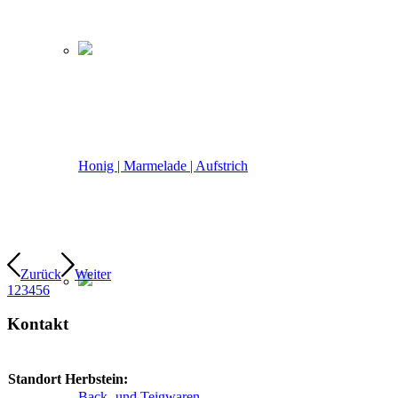
Honig | Marmelade | Aufstrich
Zurück
Weiter
1
2
3
4
5
6
Kontakt
Standort Herbstein:
Back- und Teigwaren