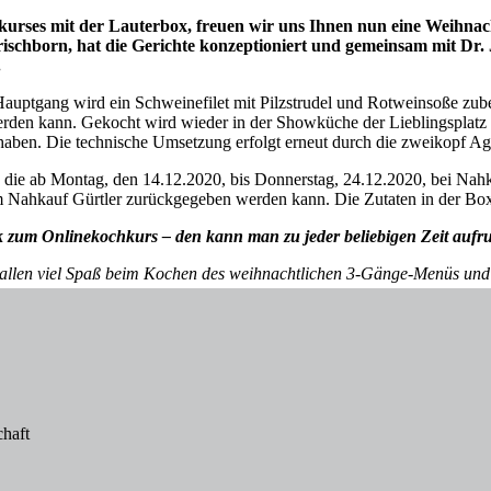
urses mit der Lauterbox, freuen wir uns Ihnen nun eine Weihnach
rischborn, hat die Gerichte konzeptioniert und gemeinsam mit Dr.
.
auptgang wird ein Schweinefilet mit Pilzstrudel und Rotweinsoße zube
 werden kann. Gekocht wird wieder in der Showküche der Lieblingsplatz
ben. Die technische Umsetzung erfolgt erneut durch die zweikopf Ag
 die ab Montag, den 14.12.2020, bis Donnerstag, 24.12.2020, bei Nahka
im Nahkauf Gürtler zurückgegeben werden kann. Die Zutaten in der Box 
ink zum Onlinekochkurs – den kann man zu jeder beliebigen Zeit auf
allen viel Spaß beim Kochen des weihnachtlichen 3-Gänge-Menüs und 