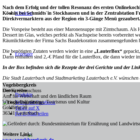
Nach dem Erfolg und der tollen Resonanz des ersten Onlinekochk
Köchin bei Schmidts`in Stockhausen und in der Zentralstation F
Kriterien
Direktvermarktern aus der Region ein 3-Gänge Menü gezaubert
Die Vorspeise besteht aus einer Maronensuppe mit Zimtschaum. Als H
Dessert im Glas, welches perfekt als Nachspeise bereits vorbereitet
Räumlichkeiten der Firma Sachs Baudekoration zusammengefunden ha
Die benötigten Zutaten werden wieder in eine
„LauterBox“
gepackt,
Erzeuger
Darin enthalten sind 2,-€ Pfand für die LauterBox, die dann wieder 
In der Box befinden sich die Rezepte der drei Gerichte und der L
Die Stadt Lauterbach und Stadtmarketing Lauterbach e.V. wünschen 
Vogelsbergkreis
Eintrag teilen
Der Kreisausschuss
Produkte
Amt für Wirtschaft und den ländlichen Raum
Wirtschaftsförderung, Tourismus und Kultur
Teilen auf Facebook
Goldhelg 20
Teilen auf X
36341 Lauterbach
Per E-Mail teilen
Weitere Links
www.vogelsbergkreis.de